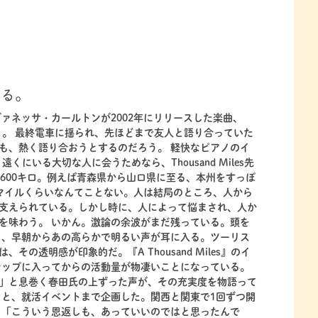
いる。
ァネッサ・カールトンが2002年にリリースした楽曲、
帰路につく。 最終電車に揺られ、先ほどまで友人と語り合っていた
も、熱く語り合おうとするのだろう。 軽快なピアノのイ
は、遠くにいる大切な人に会うためなら、Thousand Miles先
1600キロ。例えば青森県から山口県に至る、本州をすっぽ
0マイルくらいなんてことない。人は結局のところ、人から
支えられている。しかし時に、人によって悩まされ、人か
を味わう。 いかん。激論の余波がまだ残っている。頭を
と、早朝からあの高らかで明るい声が耳に入る。ツーリス
の透明感が印象的だ。『A Thousand Miles』のイ
シップに入ってからの活動量が物凄いことになっている。
」と息巻く春田氏の上ずった声が、その充実度を物語って
うと、就活イベントまで企画した。関西と関東で1回ずつ開
 「こういう恩返しも、あっていいのではと思ったんで