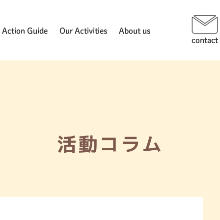
Action Guide
Our Activities
About us
contact
活動コラム