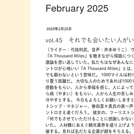
February 2025
2025年2月25日
vol.45 それでも会いたい人が
（ライター：弓指利武、音声：井本ゆうこ） ヴ
『A Thousand Miles』を聴きながら
激論を思い返していた。私たちはなぜあんなに
ントロが心地いい『A Thousand Miles』と
でも厭わないという意味だ。 1000マイルは約
り覆う距離だ。 大切な人のためであれば100
感動をもらい、人から幸福を感じ、人によって
ら病（やまい）をもらい、人から人生の苦しみ
冷やすとする。 今日もよろしくお願いします
トシップ・マネジャー、春田菜々美氏の第一声は、そ
ントロさえ凌ぐだろう。 彼女の、ツーリスト
「何でもさせていただけることに感謝しかない
いた。 人材難にあえぐ観光業界を盛り上げよ
催する。見れば名だたる企業が顔をそろえる。