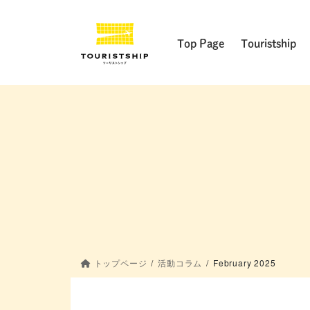
Skip
Skip
to
to
the
the
Top Page
Touristship
content
Navigation
トップページ
活動コラム
February 2025