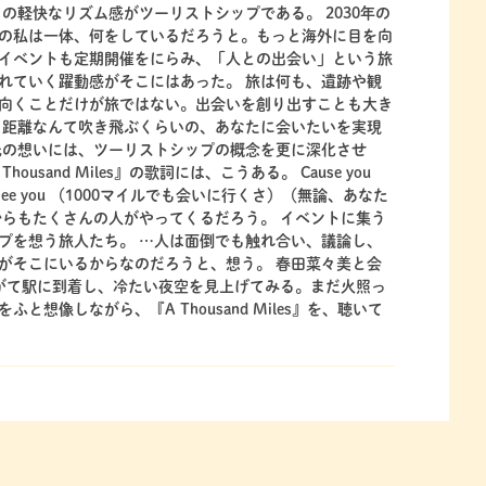
の軽快なリズム感がツーリストシップである。 2030年の
の私は一体、何をしているだろうと。もっと海外に目を向
イベントも定期開催をにらみ、「人との出会い」という旅
れていく躍動感がそこにはあった。 旅は何も、遺跡や観
向くことだけが旅ではない。出会いを創り出すことも大き
る距離なんて吹き飛ぶくらいの、あなたに会いたいを実現
氏の想いには、ツーリストシップの概念を更に深化させ
sand Miles』の歌詞には、こうある。 Cause you
could just see you （1000マイルでも会いに行くさ）（無論、あなた
からもたくさんの人がやってくるだろう。 イベントに集う
プを想う旅人たち。 …人は面倒でも触れ合い、議論し、
がそこにいるからなのだろうと、想う。 春田菜々美と会
 やがて駅に到着し、冷たい夜空を見上げてみる。まだ火照っ
想像しながら、『A Thousand Miles』を、聴いて