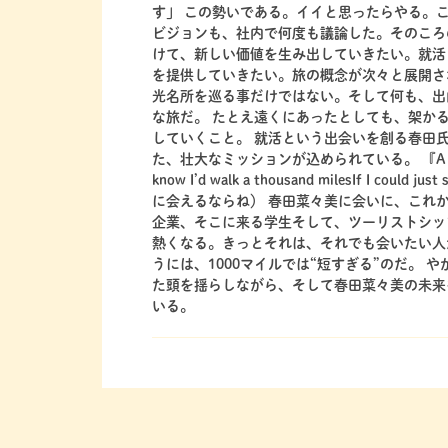
す」 この勢いである。イイと思ったらやる。こ
ビジョンも、社内で何度も議論した。そのころ
けて、新しい価値を生み出していきたい。就活
を提供していきたい。旅の概念が次々と展開さ
光名所を巡る事だけではない。そして何も、出
な旅だ。 たとえ遠くにあったとしても、架か
していくこと。 就活という出会いを創る春田
た、壮大なミッションが込められている。 『A Thou
know I’d walk a thousand milesIf I 
に会えるならね） 春田菜々美に会いに、これ
企業、そこに来る学生そして、ツーリストシッ
熱くなる。きっとそれは、それでも会いたい人
うには、1000マイルでは“短すぎる”のだ。
た頭を揺らしながら、そして春田菜々美の未来をふと
いる。