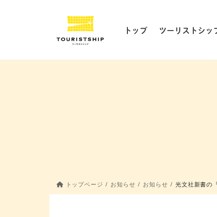
コ
ナ
ン
ビ
テ
ゲ
トップ
ツーリストシッ
ン
ー
ツ
シ
に
ョ
移
ン
動
に
移
動
トップページ
お知らせ
お知らせ
光文社新書の