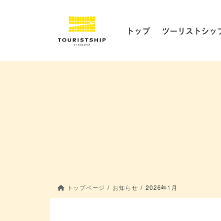
コ
ナ
ン
ビ
テ
ゲ
トップ
ツーリストシッ
ン
ー
ツ
シ
に
ョ
移
ン
動
に
移
動
トップページ
お知らせ
2026年1月