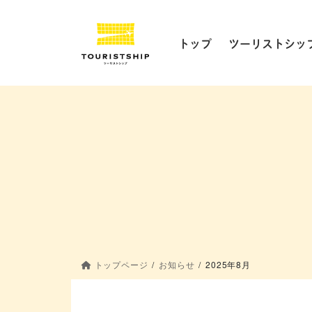
コ
ナ
ン
ビ
テ
ゲ
トップ
ツーリストシッ
ン
ー
ツ
シ
に
ョ
移
ン
動
に
移
動
トップページ
お知らせ
2025年8月