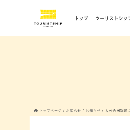
コ
ナ
ン
ビ
テ
ゲ
トップ
ツーリストシッ
ン
ー
ツ
シ
に
ョ
移
ン
動
に
移
動
トップページ
お知らせ
お知らせ
大分合同新聞