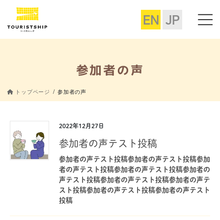
Skip
Skip
to
to
EN
JP
the
the
content
Navigation
参加者の声
トップページ
参加者の声
2022年12月27日
参加者の声テスト投稿
参加者の声テスト投稿参加者の声テスト投稿参加
者の声テスト投稿参加者の声テスト投稿参加者の
声テスト投稿参加者の声テスト投稿参加者の声テ
スト投稿参加者の声テスト投稿参加者の声テスト
投稿