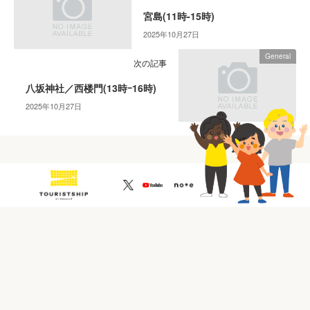
西
宮島(11時-15時)
楼
2025年10月27日
門
(13
General
次の記事
時
ｰ
八坂神社／西楼門(13時ｰ16時)
16
2025年10月27日
時)