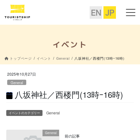
コ
ナ
ン
ビ
EN
JP
テ
ゲ
ン
ー
ツ
シ
に
ョ
移
ン
イベント
動
に
移
トップページ
イベント
General
八坂神社／西楼門(13時ｰ16時)
動
2025年10月27日
General
八坂神社／西楼門(13時ｰ16時)
八
General
イベントのカテゴリー
坂
神
社
General
前の記事
／