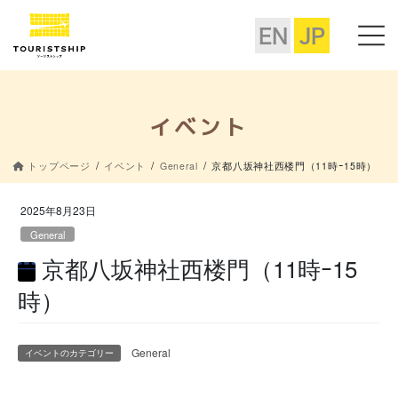
コ
ナ
ン
ビ
EN
JP
テ
ゲ
ン
ー
ツ
シ
に
ョ
移
ン
イベント
動
に
移
トップページ
イベント
General
京都八坂神社西楼門（11時ｰ15時）
動
2025年8月23日
General
京都八坂神社西楼門（11時ｰ15
時）
京
General
イベントのカテゴリー
都
八