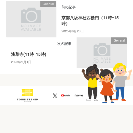
坂
General
前の記事
神
社
京都八坂神社西楼門（11時ｰ15
西
時）
楼
2025年8月23日
門
（11
General
次の記事
時
ｰ
浅草寺(11時ｰ15時)
15
2025年9月1日
時）